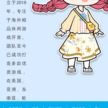
立于2019
年，专注
于海外精
品休闲游
戏开发。
团队至今
已成功打
造多款优
质游戏，
在美国、
亚洲、东
南亚、欧
洲、南美