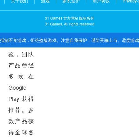
关于我们
游戏
家长监护
用户协议
Privacy-
洲等全球
31 Games 官方网站 版权所有
核心区域
31 Games. All rights reserved
均有成功
抵制不良游戏，拒绝盗版游戏。注意自我保护，谨防受骗上当。适度游戏
产品经
验，团队
益脑，沉迷游戏伤身。合理安排时间，享受健康生活。
产品曾经
多次在
Google
Play 获得
推荐。多
款产品获
得全球各